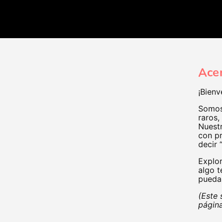
Ace
¡Bienv
Somos 
raros,
Nuestr
con pr
decir 
Explor
algo t
puedas
(Este 
página