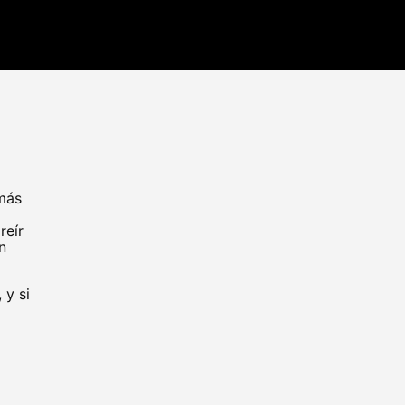
más
reír
n
 y si